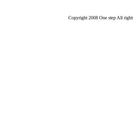
スマートホン
Copyright 2008 One step All right
札幌のお部屋探しはワンステップ！仲介手数料無料はもちろんあなた
ﾍﾟｯﾄ可の新築物件もワンステップにお任せ下さ
不動産 賃貸 